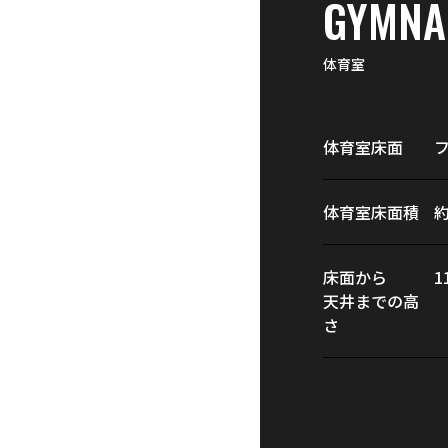
GYMNA
体育室
体育室床面
フ
体育室床面積
約
床面から
1
天井までの高
さ