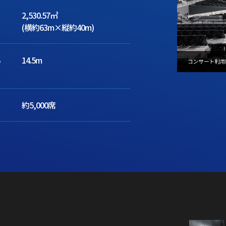
2,530.57㎡
(横約63m×縦約40m)
ら
14.5m
約5,000席