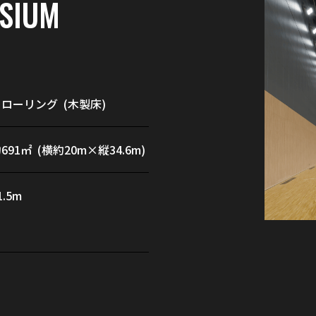
SIUM
ローリング (木製床)
691㎡ (横約20m×縦34.6m)
1.5m