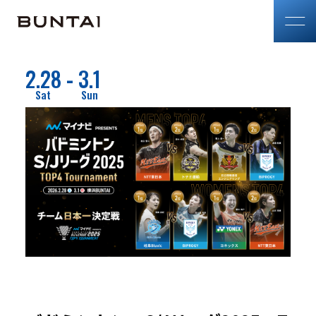
2.28
3.1
-