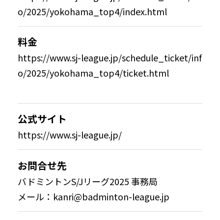
o/2025/yokohama_top4/index.html
料金
https://www.sj-league.jp/schedule_ticket/inf
o/2025/yokohama_top4/ticket.html
公式サイト
https://www.sj-league.jp/
お問合せ先
バドミントンS/Jリーグ2025 事務局
メール：
kanri@badminton-league.jp