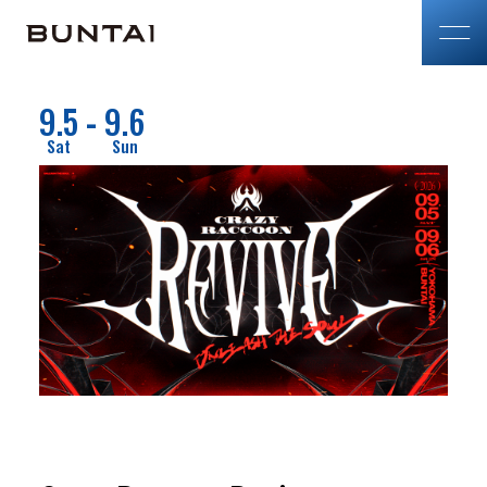
9.5
9.6
-